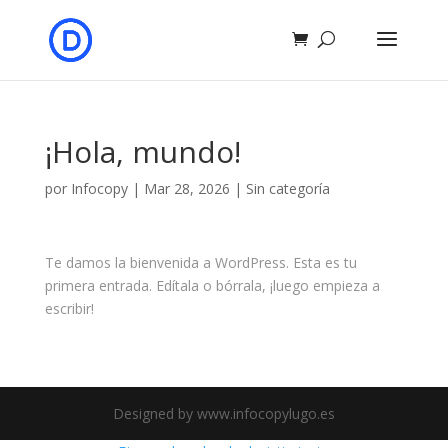
¡Hola, mundo!
por
Infocopy
|
Mar 28, 2026
|
Sin categoría
Te damos la bienvenida a WordPress. Esta es tu
primera entrada. Edítala o bórrala, ¡luego empieza a
escribir!
Designed by www.infocopylugo.es