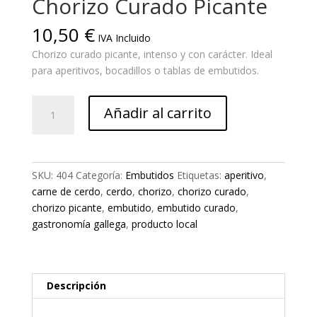
Chorizo Curado Picante
10,50
€
IVA Incluido
Chorizo curado picante, intenso y con carácter. Ideal
para aperitivos, bocadillos o tablas de embutidos.
Chorizo
Añadir al carrito
Curado
Picante
cantidad
SKU:
404
Categoría:
Embutidos
Etiquetas:
aperitivo
,
carne de cerdo
,
cerdo
,
chorizo
,
chorizo curado
,
chorizo picante
,
embutido
,
embutido curado
,
gastronomía gallega
,
producto local
Descripción