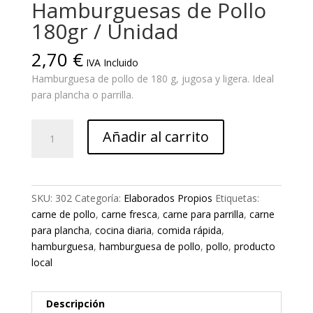
Hamburguesas de Pollo
180gr / Unidad
2,70
€
IVA Incluido
Hamburguesa de pollo de 180 g, jugosa y ligera. Ideal
para plancha o parrilla.
Hamburguesas
Añadir al carrito
de
Pollo
180gr
/
SKU:
302
Categoría:
Elaborados Propios
Etiquetas:
Unidad
carne de pollo
,
carne fresca
,
carne para parrilla
,
carne
cantidad
para plancha
,
cocina diaria
,
comida rápida
,
hamburguesa
,
hamburguesa de pollo
,
pollo
,
producto
local
Descripción