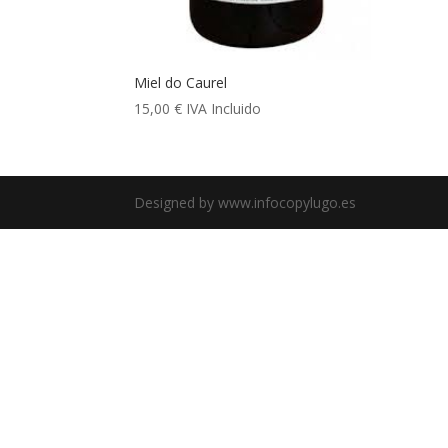
Miel do Caurel
15,00
€
IVA Incluido
Designed by www.infocopylugo.es