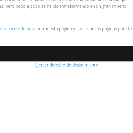
es, pero poco a poco se ha ido transformando en un gran imperio.
 a
tu escritorio
para borrar esta página y crear nuevas páginas para tu
Ejercer derecho de desistimiento