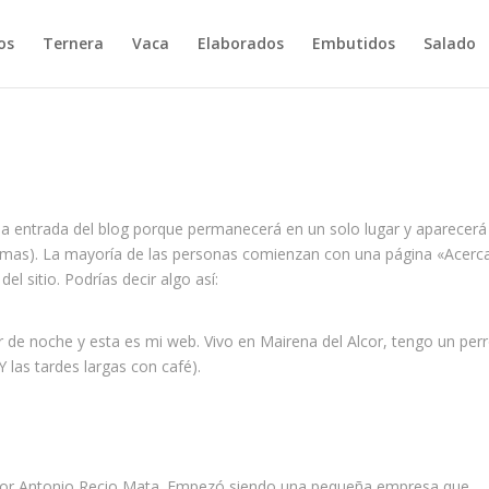
os
Ternera
Vaca
Elaborados
Embutidos
Salado
na entrada del blog porque permanecerá en un solo lugar y aparecerá
 temas). La mayoría de las personas comienzan con una página «Acerc
el sitio. Podrías decir algo así:
r de noche y esta es mi web. Vivo en Mairena del Alcor, tengo un per
(Y las tardes largas con café).
por Antonio Recio Mata. Empezó siendo una pequeña empresa que