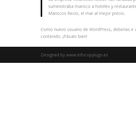
suministraba marisco a hoteles y restaurant
Mariscos Recio, el mar al mejor precio.
Como nuevo usuario de WordPress, deberías ir
contenido. ¡Pásalo bien!
Designed by www.infocopylugo.es